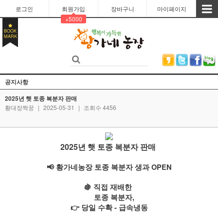
로그인
회원가입
장바구니
마이페이지
+5000
BOOK
MARK
공지사항
2025년 햇 토종 복분자 판매
황대장짝꿍
|
2025-05-31
|
조회수 4456
2025년 햇 토종 복분자 판매
📢 황가네농장 토종 복분자 생과 OPEN
🍇 직접 재배한
토종 복분자,
👉 당일 수확 - 급속냉동