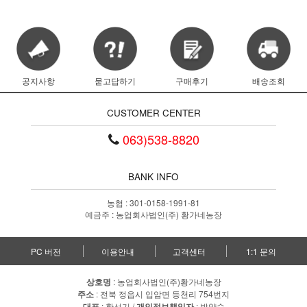
공지사항
묻고답하기
구매후기
배송조회
CUSTOMER CENTER
063)538-8820
BANK INFO
농협 : 301-0158-1991-81
예금주 : 농업회사법인(주) 황가네농장
PC 버전
이용안내
고객센터
1:1 문의
상호명
: 농업회사법인(주)황가네농장
주소
: 전북 정읍시 입암면 등천리 754번지
대표
: 황선기 /
개인정보책임자
: 박양숙