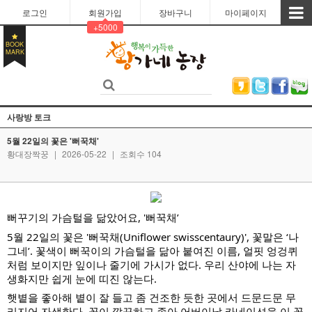
로그인
회원가입
장바구니
마이페이지
+5000
BOOK
MARK
사랑방 토크
5월 22일의 꽃은 '뻐꾹채'
황대장짝꿍
|
2026-05-22
|
조회수 104
뻐꾸기의 가슴털을 닮았어요, '뻐꾹채’
5월 22일의 꽃은 '뻐꾹채(Uniflower swisscentaury)', 꽃말은 ‘나
그네’. 꽃색이 뻐꾹이의 가슴털을 닮아 붙여진 이름, 얼핏 엉겅퀴
처럼 보이지만 잎이나 줄기에 가시가 없다. 우리 산야에 나는 자
생화지만 쉽게 눈에 띠진 않는다.
햇볕을 좋아해 볕이 잘 들고 좀 건조한 듯한 곳에서 드문드문 무
리지어 자생한다. 꽃이 깔끔하고 좋아 어버이날 카네이션을 이 꽃