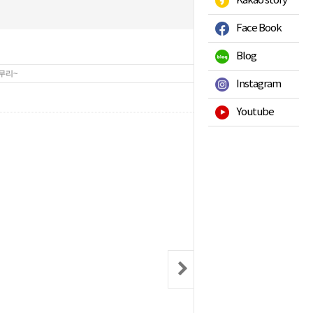
Kakao story
Face Book
Blog
무리~
Instagram
349
Hits :
Youtube