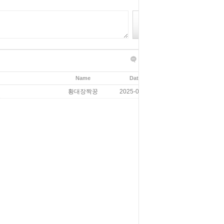
글쓰기
목록보기
Name
Date
Hits
황대장짝꿍
2025-06-02
349