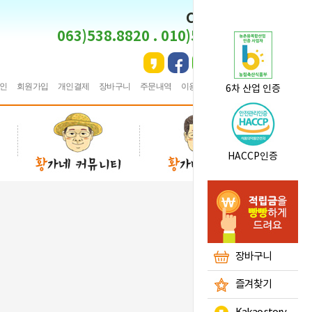
CS CENTER
063)538.8820 . 010)5495.8820
인
회원가입
개인결제
장바구니
주문내역
이용안내
★
즐겨찾기
6차 산업 인증
HACCP인증
장바구니
즐겨찾기