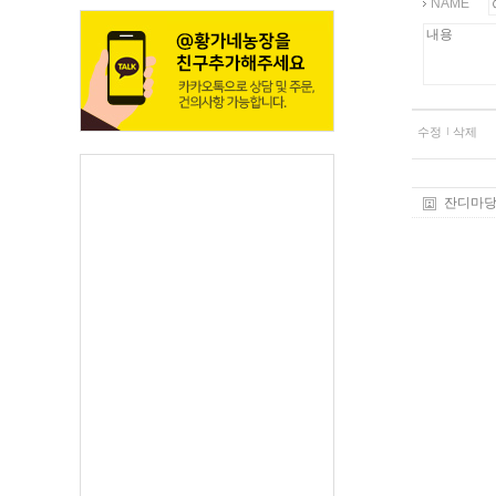
NAME
수정
삭제
잔디마당