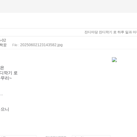
잔디마당 잔디깍기 로 하루 일과 마
-02
짝꿍
20250602123143582.jpg
File :
늘은
디깍기 로
마무리~
..
놓으니