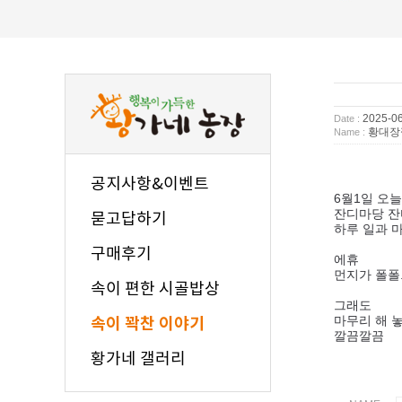
2025-06
Date :
황대장
Name :
공지사항&이벤트
6월1일 오
잔디마당 잔
묻고답하기
하루 일과 
구매후기
에휴
먼지가 폴폴.
속이 편한 시골밥상
그래도
마무리 해 
속이 꽉찬 이야기
깔끔깔끔
황가네 갤러리