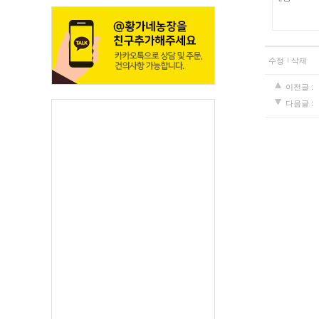
수정
삭제
이전글 :
다음글 :