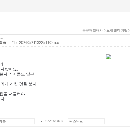
복분자 열매가 어느새 훌쩍 자랐어
-21
짝꿍
20260521132254402.jpg
File :
가
 자랐어요.
분자 가지들도 일부
 띄게 자란 것을 보니
집을 서둘러야
다.
PASSWORD