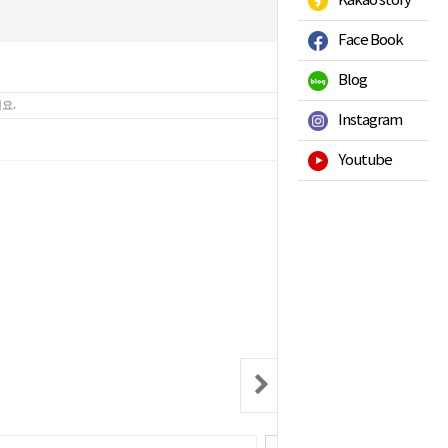
Kakao story
Face Book
Blog
요.
Instagram
144
Hits :
Youtube