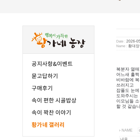
2026-05
Date :
황대장
Name :
공지사항&이벤트
복분자 열매
어느새 훌쩍
묻고답하기
비바람에 복
쓰러지고
구매후기
잡풀도 눈에
도와주시는
속이 편한 시골밥상
이모님들 소
할 것 같습니
속이 꽉찬 이야기
황가네 갤러리
NAME