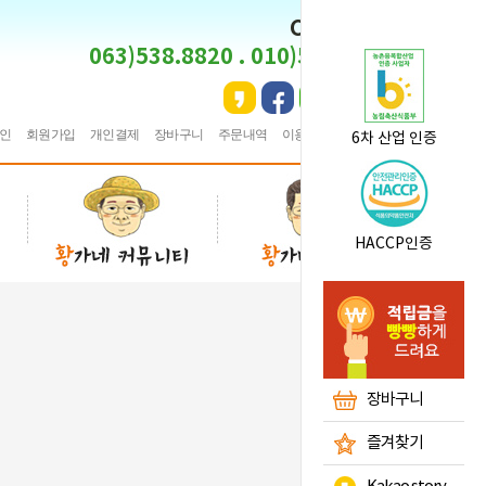
CS CENTER
063)538.8820 . 010)5495.8820
인
회원가입
개인결제
장바구니
주문내역
이용안내
★
즐겨찾기
6차 산업 인증
HACCP인증
장바구니
즐겨찾기