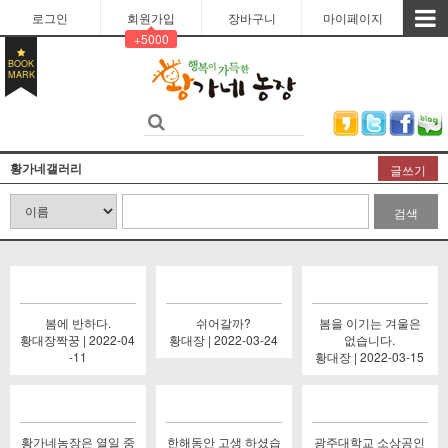
로그인
회원가입
장바구니
마이페이지
+5000
BOOK
MARK
황가네갤러리
글쓰기
검색
봄에 반하다.
쉬어갈까?
봄을 이기는 겨울은
황대장짝꿍 | 2022-04
황대장 | 2022-03-24
없습니다.
-11
황대장 | 2022-03-15
황가네농장은 열일 중
한해동안 고생 하셨습
광주대학교 소상공인