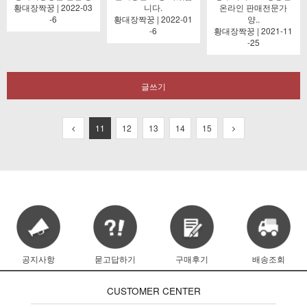
황대장짝꿍 | 2022-03
니다.
온라인 판매전문가
-6
황대장짝꿍 | 2022-01
양..
-6
황대장짝꿍 | 2021-11
-25
글쓰기
11
12
13
14
15
공지사항
묻고답하기
구매후기
배송조회
CUSTOMER CENTER