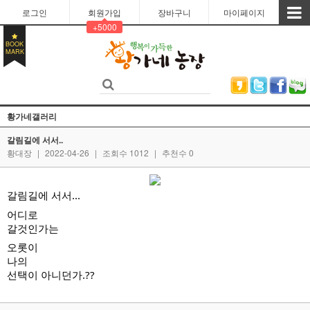
로그인
회원가입
장바구니
마이페이지
+5000
BOOK
MARK
황가네갤러리
갈림길에 서서..
황대장
|
2022-04-26
|
조회수 1012
|
추천수 0
갈림길에 서서...
어디로 
갈것인가는
오롯이
나의 
선택이 아니던가.??