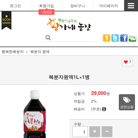
로그인
회원가입
장바구니
마이페이지
+5000
BOOK
MARK
행복한복분자
복분자 원액
7
복분자원액1L×1병
29,000
상품가
원
적립금
2%
관련상품
배송비
(무료)
수량