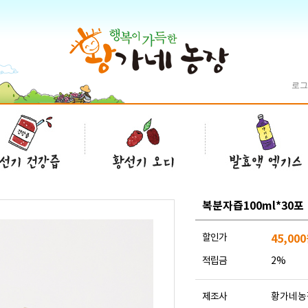
로그
복분자즙100ml*30포
할인가
45,000
적립금
2%
제조사
황가네농