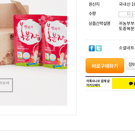
원산지
국내산 1
수량
상품간략설명
귀농부부
토종복분
소셜네트
려보세