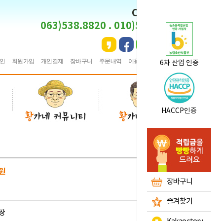
CS CENTER
063)538.8820 . 010)5495.8820
인
회원가입
개인결제
장바구니
주문내역
이용안내
★
즐겨찾기
6차 산업 인증
HACCP인증
원
장바구니
즐겨찾기
장