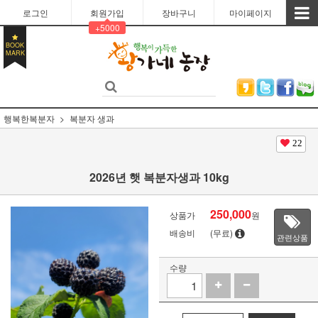
로그인
회원가입
장바구니
마이페이지
+5000
BOOK
MARK
행복한복분자
복분자 생과
22
2026년 햇 복분자생과 10kg
250,000
상품가
원
배송비
(무료)
관련상품
수량