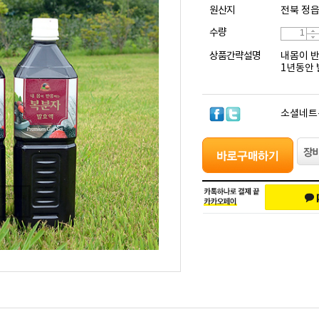
원산지
전북 정
수량
상품간략설명
내몸이 
1년동안 
소셜네트
려보세