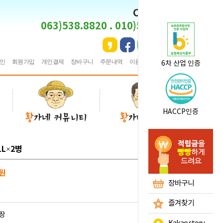
CS CENTER
063)538.8820 . 010)5495.8820
인
회원가입
개인결제
장바구니
주문내역
이용안내
★
즐겨찾기
6차 산업 인증
HACCP인증
L×2병
원
장바구니
즐겨찾기
장