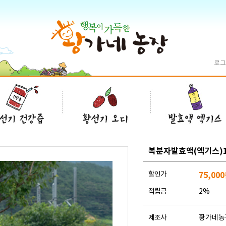
로그
복분자발효액(엑기스)1
할인가
75,000
적립금
2%
제조사
황가네농