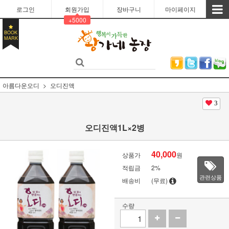
로그인
회원가입
장바구니
마이페이지
+5000
BOOK
MARK
아름다운오디
오디진액
3
오디진액1L×2병
40,000
상품가
원
적립금
2%
관련상품
배송비
(무료)
수량