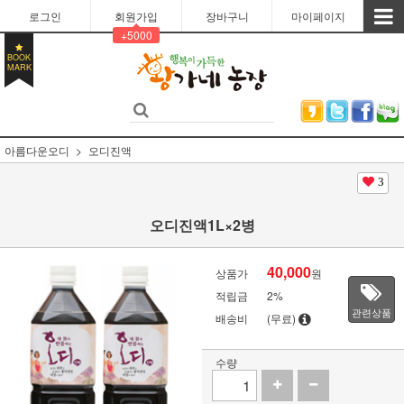
로그인
회원가입
장바구니
마이페이지
+5000
BOOK
MARK
아름다운오디
오디진액
3
오디진액1L×2병
40,000
상품가
원
적립금
2%
관련상품
배송비
(무료)
수량