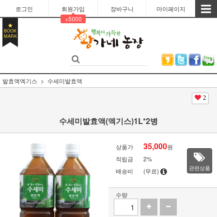
로그인
회원가입
장바구니
마이페이지
+5000
BOOK
MARK
발효액엑기스
수세미발효액
2
수세미발효액(엑기스)1L*2병
35,000
상품가
원
적립금
2%
관련상품
배송비
(무료)
수량