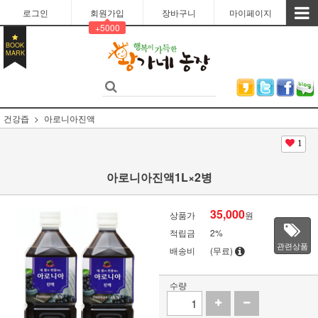
로그인
회원가입
장바구니
마이페이지
+5000
BOOK
MARK
건강즙
아로니아진액
1
아로니아진액1L×2병
35,000
상품가
원
적립금
2%
관련상품
배송비
(무료)
수량