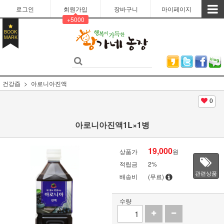
로그인
회원가입
장바구니
마이페이지
+5000
BOOK
MARK
건강즙
아로니아진액
0
아로니아진액1L×1병
19,000
상품가
원
적립금
2%
관련상품
배송비
(무료)
수량