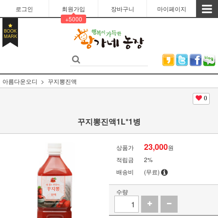
로그인
회원가입
장바구니
마이페이지
+5000
BOOK
MARK
아름다운오디
꾸지뽕진액
0
꾸지뽕진액1L*1병
23,000
상품가
원
적립금
2%
배송비
(무료)
수량