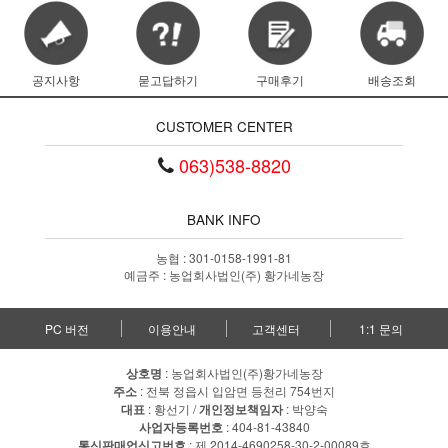
공지사항
묻고답하기
구매후기
배송조회
CUSTOMER CENTER
063)538-8820
BANK INFO
농협 : 301-0158-1991-81
예금주 : 농업회사법인(주) 황가네농장
PC 버전
이용안내
고객센터
1:1 문의
상호명
: 농업회사법인(주)황가네농장
주소
: 전북 정읍시 입암면 등천리 754번지
대표
: 황선기 /
개인정보책임자
: 박양숙
사업자등록번호
: 404-81-43840
통신판매업신고번호
: 제 2014-4690258-30-2-00089호