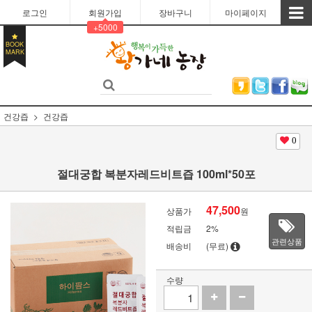
로그인
회원가입
장바구니
마이페이지
+5000
BOOK
MARK
건강즙
건강즙
0
절대궁합 복분자레드비트즙 100ml*50포
47,500
상품가
원
적립금
2%
관련상품
배송비
(무료)
수량