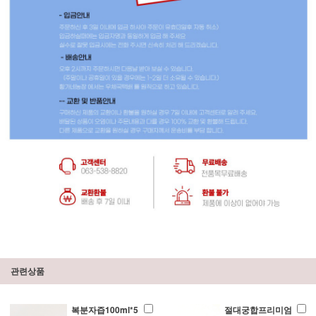
관련상품
복분자즙100ml*5
절대궁합프리미엄