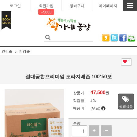
로그인
회원가입
장바구니
마이페이지
+5000
BOOK
MARK
건강즙
건강즙
1
절대궁합프리미엄 도라지배즙 100*50포
47,500
상품가
원
적립금
2%
관련상품
배송비
(무료)
수량