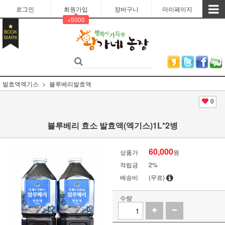
로그인
회원가입
장바구니
마이페이지
+5000
BOOK
MARK
발효액엑기스
블루베리발효액
0
블루베리 효소 발효액(엑기스)1L*2병
60,000
상품가
원
적립금
2%
배송비
(무료)
수량