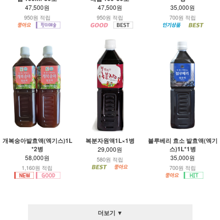
47,500원
47,500원
35,000원
950원 적립
950원 적립
700원 적립
개복숭아발효액(엑기스)1L
복분자원액1L×1병
블루베리 효소 발효액(엑기
*2병
스)1L*1병
29,000원
58,000원
35,000원
580원 적립
1,160원 적립
700원 적립
더보기 ▼