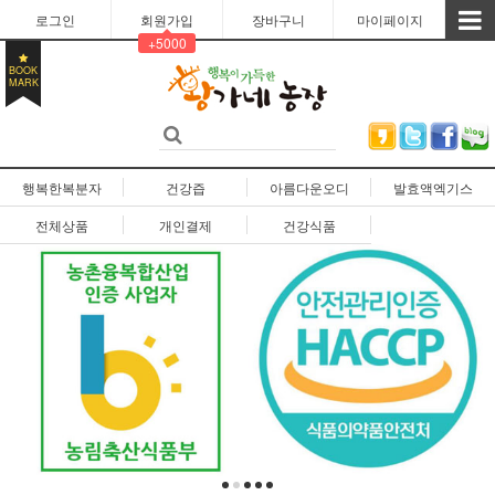
로그인
회원가입
장바구니
마이페이지
+5000
BOOK
MARK
행복한복분자
건강즙
아름다운오디
발효액엑기스
전체상품
개인결제
건강식품