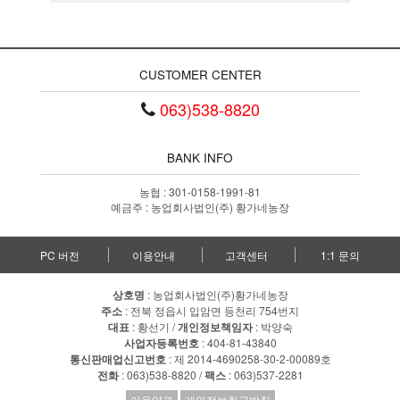
CUSTOMER CENTER
063)538-8820
BANK INFO
농협 : 301-0158-1991-81
예금주 : 농업회사법인(주) 황가네농장
PC 버전
이용안내
고객센터
1:1 문의
상호명
: 농업회사법인(주)황가네농장
주소
: 전북 정읍시 입암면 등천리 754번지
대표
: 황선기 /
개인정보책임자
: 박양숙
사업자등록번호
: 404-81-43840
통신판매업신고번호
: 제 2014-4690258-30-2-00089호
전화
: 063)538-8820 /
팩스
: 063)537-2281
이용약관
개인정보취급방침