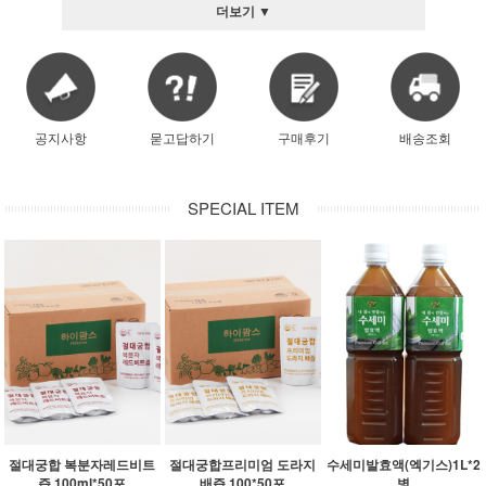
더보기 ▼
공지사항
묻고답하기
구매후기
배송조회
SPECIAL ITEM
절대궁합 복분자레드비트
절대궁합프리미엄 도라지
수세미발효액(엑기스)1L*2
즙 100ml*50포
배즙 100*50포
병