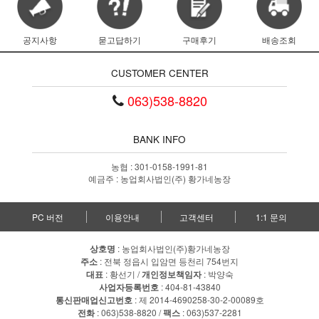
공지사항
묻고답하기
구매후기
배송조회
CUSTOMER CENTER
063)538-8820
BANK INFO
농협 : 301-0158-1991-81
예금주 : 농업회사법인(주) 황가네농장
PC 버전
이용안내
고객센터
1:1 문의
상호명
: 농업회사법인(주)황가네농장
주소
: 전북 정읍시 입암면 등천리 754번지
대표
: 황선기 /
개인정보책임자
: 박양숙
사업자등록번호
: 404-81-43840
통신판매업신고번호
: 제 2014-4690258-30-2-00089호
전화
: 063)538-8820 /
팩스
: 063)537-2281