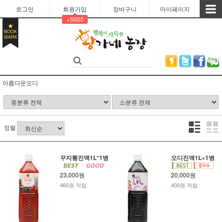
로그인
회원가입
장바구니
마이페이지
+5000
BOOK
MARK
아름다운오디
정렬
꾸지뽕진액1L*1병
오디진액1L×1병
23,000원
20,000원
460원 적립
400원 적립