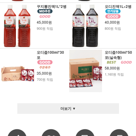
꾸지뽕진액1L*2병
오디진액1L×2병
45,000원
40,000원
900원 적립
800원 적립
오디즙100ml*30
오디즙100ml*50
포
포(실속형)
58,000원
35,000원
1,160원 적립
700원 적립
더보기 ▼