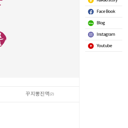
Kakao story
Face Book
Blog
Instagram
Youtube
꾸지뽕진액
(2)