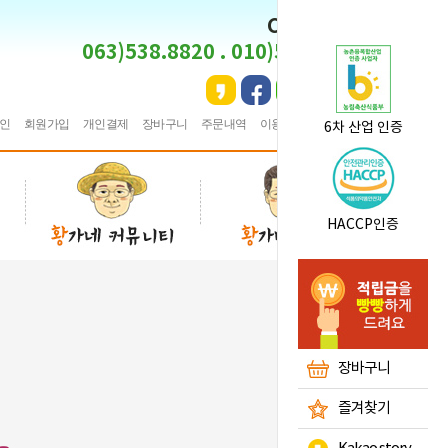
CS CENTER
063)538.8820 . 010)5495.8820
인
회원가입
개인결제
장바구니
주문내역
이용안내
★
즐겨찾기
6차 산업 인증
HACCP인증
장바구니
즐겨찾기