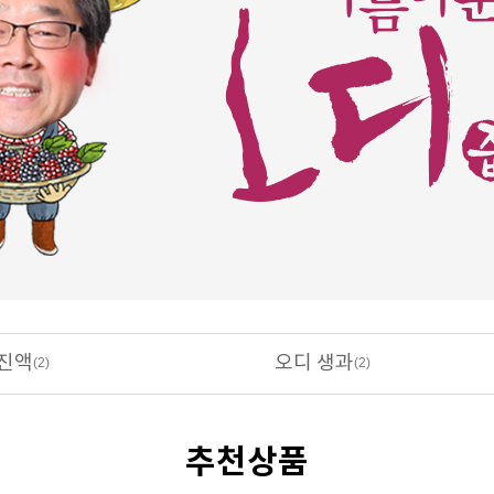
진액
오디 생과
(2)
(2)
추천상품