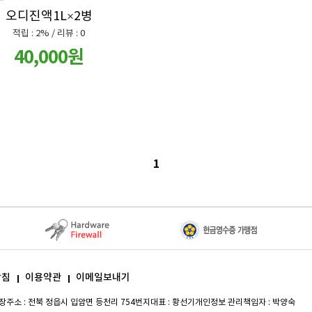
오디진액1L×2병
적립 : 2% / 리뷰 : 0
40,000원
1
방침
이용약관
이메일보내기
장
주소 :
전북 정읍시 입암면 등천리 754번지
대표 :
황선기
개인정보 관리책임자 :
박양숙