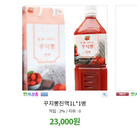
꾸지뽕진액1L*1병
적립 : 2% / 리뷰 : 0
23,000원