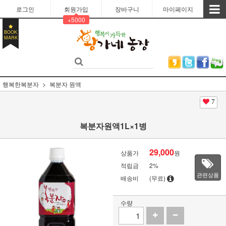
로그인
회원가입
장바구니
마이페이지
+5000
BOOK
MARK
행복한복분자
복분자 원액
7
복분자원액1L×1병
29,000
상품가
원
적립금
2%
관련상품
배송비
(무료)
수량