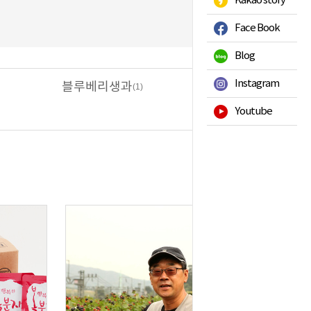
Kakao story
Face Book
Blog
Instagram
블루베리생과
(1)
Youtube