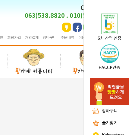
CS CENTER
063)538.8820 . 010)5495.8820
인
회원가입
개인결제
장바구니
주문내역
이용안내
★
즐겨찾기
6차 산업 인증
HACCP인증
장바구니
즐겨찾기