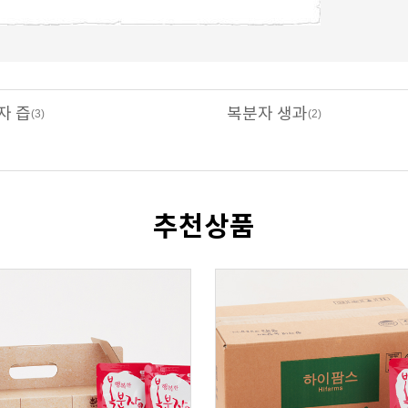
자 즙
복분자 생과
(3)
(2)
추천상품