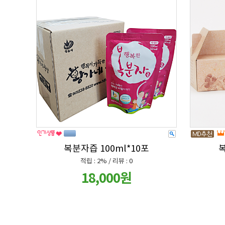
복분자즙 100ml*10포
복
적립 : 2% / 리뷰 : 0
18,000원