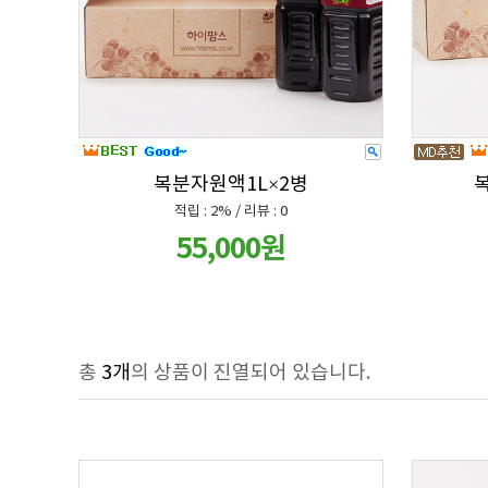
복분자원액1L×2병
복
적립 : 2% / 리뷰 : 0
55,000원
총
3개
의 상품이 진열되어 있습니다.