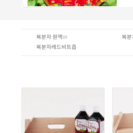
복분자 원액
복분
(2)
복분자레드비트즙